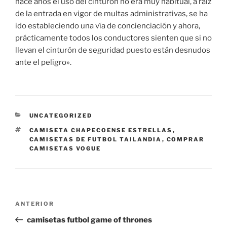
hace años el uso del cinturón no era muy habitual, a raíz
de la entrada en vigor de multas administrativas, se ha
ido estableciendo una vía de concienciación y ahora,
prácticamente todos los conductores sienten que si no
llevan el cinturón de seguridad puesto están desnudos
ante el peligro».
CATEGORÍAS
UNCATEGORIZED
ETIQUETAS
CAMISETA CHAPECOENSE ESTRELLAS
,
CAMISETAS DE FUTBOL TAILANDIA
,
COMPRAR
CAMISETAS VOGUE
Navegación
Entrada
ANTERIOR
de
anterior:
camisetas futbol game of thrones
entradas