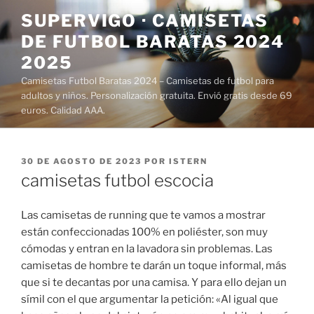
Saltar
SUPERVIGO · CAMISETAS
al
DE FUTBOL BARATAS 2024
contenido
2025
Camisetas Futbol Baratas 2024 – Camisetas de futbol para
adultos y niños. Personalización gratuita. Envió gratis desde 69
euros. Calidad AAA.
PUBLICADO
30 DE AGOSTO DE 2023
POR
ISTERN
EL
camisetas futbol escocia
Las camisetas de running que te vamos a mostrar
están confeccionadas 100% en poliéster, son muy
cómodas y entran en la lavadora sin problemas. Las
camisetas de hombre te darán un toque informal, más
que si te decantas por una camisa. Y para ello dejan un
símil con el que argumentar la petición: «Al igual que