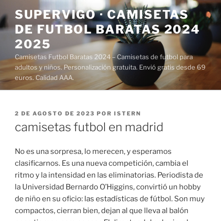
Saltar
SUPERVIGO · CAMISETAS
al
DE FUTBOL BARATAS 2024
contenido
2025
Camisetas Futbol Baratas 2024 – Camisetas de futbol para
adultos y niños. Personalización gratuita. Envió gratis desde 69
euros. Calidad AAA.
PUBLICADO
2 DE AGOSTO DE 2023
POR
ISTERN
EL
camisetas futbol en madrid
No es una sorpresa, lo merecen, y esperamos
clasificarnos. Es una nueva competición, cambia el
ritmo y la intensidad en las eliminatorias. Periodista de
la Universidad Bernardo O’Higgins, convirtió un hobby
de niño en su oficio: las estadísticas de fútbol. Son muy
compactos, cierran bien, dejan al que lleva al balón