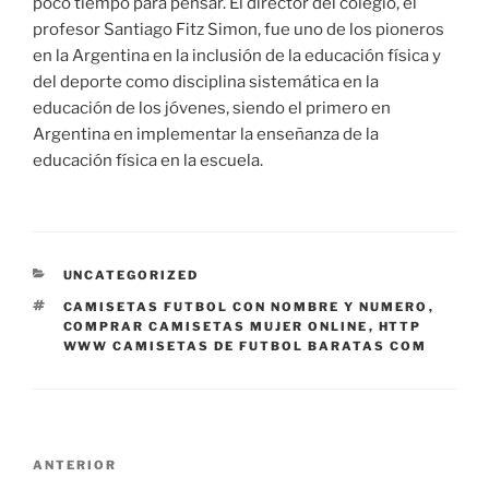
poco tiempo para pensar. El director del colegio, el
profesor Santiago Fitz Simon, fue uno de los pioneros
en la Argentina en la inclusión de la educación física y
del deporte como disciplina sistemática en la
educación de los jóvenes, siendo el primero en
Argentina en implementar la enseñanza de la
educación física en la escuela.
CATEGORÍAS
UNCATEGORIZED
ETIQUETAS
CAMISETAS FUTBOL CON NOMBRE Y NUMERO
,
COMPRAR CAMISETAS MUJER ONLINE
,
HTTP
WWW CAMISETAS DE FUTBOL BARATAS COM
Navegación
Entrada
ANTERIOR
de