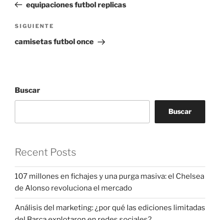
anterior:
equipaciones futbol replicas
entradas
Siguiente
SIGUIENTE
entrada
camisetas futbol once
Buscar
Buscar
Recent Posts
107 millones en fichajes y una purga masiva: el Chelsea
de Alonso revoluciona el mercado
Análisis del marketing: ¿por qué las ediciones limitadas
del Barça explotaron en redes sociales?