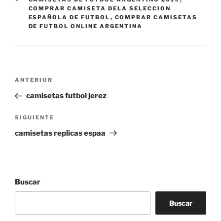
COMPRAR CAMISETA DELA SELECCION
ESPAÑOLA DE FUTBOL
,
COMPRAR CAMISETAS
DE FUTBOL ONLINE ARGENTINA
Navegación
Entrada
ANTERIOR
de
anterior:
camisetas futbol jerez
entradas
Siguiente
SIGUIENTE
entrada
camisetas replicas espaa
Buscar
Buscar