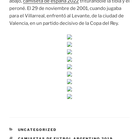
abajo,
camiseta de españa 2022
triturándole la tibia y el
peroné. El 29 de noviembre de 2001, cuando jugaba
para el Villarreal, enfrentó al Levante, de la ciudad de
Valencia, en un partido decisivo de la Copa del Rey.
CATEGORÍAS
UNCATEGORIZED
ETIQUETAS
CAMISETAS DE FUTBOL ARGENTINO 2019
,