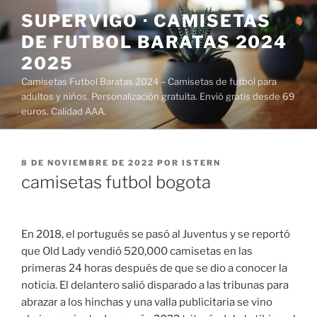
Saltar
SUPERVIGO · CAMISETAS
al
DE FUTBOL BARATAS 2024
contenido
2025
Camisetas Futbol Baratas 2024 – Camisetas de futbol para
adultos y niños. Personalización gratuita. Envió gratis desde 69
euros. Calidad AAA.
PUBLICADO
8 DE NOVIEMBRE DE 2022
POR
ISTERN
EL
camisetas futbol bogota
En 2018, el portugués se pasó al Juventus y se reportó
que Old Lady vendió 520,000 camisetas en las
primeras 24 horas después de que se dio a conocer la
noticia. El delantero salió disparado a las tribunas para
abrazar a los hinchas y una valla publicitaria se vino