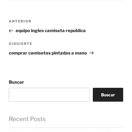
Navegación
Entrada
ANTERIOR
de
anterior:
equipo ingles camiseta republica
entradas
Siguiente
SIGUIENTE
entrada
comprar camisetas pintadas a mano
Buscar
Buscar
Recent Posts