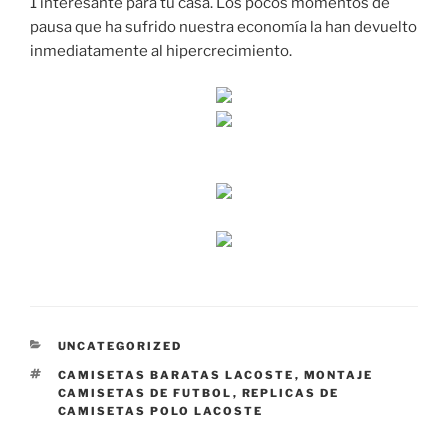
1 interesante para tu casa. Los pocos momentos de
pausa que ha sufrido nuestra economía la han devuelto
inmediatamente al hipercrecimiento.
CATEGORÍAS
UNCATEGORIZED
ETIQUETAS
CAMISETAS BARATAS LACOSTE
,
MONTAJE
CAMISETAS DE FUTBOL
,
REPLICAS DE
CAMISETAS POLO LACOSTE