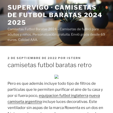
Saltar
SUPERVIGO · CAMISETAS
al
DE FUTBOL BARATAS 2024
contenido
2025
Camisetas Futbol Baratas 2024 – Camisetas de futbol para
adultos y niños. Personalización gratuita. Envió gratis desde 69
euros. Calidad AAA.
PUBLICADO
2 DE SEPTIEMBRE DE 2022
POR
ISTERN
EL
camisetas futbol baratas retro
Pero es que además incluye todo tipo de filtros de
partículas que le permiten purificar el aire de tu casa y
por si fuera poco,
equipacion futbol inglaterra
nueva
camiseta argentina
incluye luces decorativas. Este
ventilador sin aspas de la marca Rowenta es un dos en