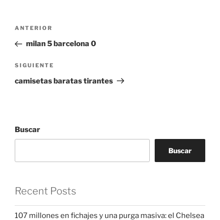
Navegación
Entrada
ANTERIOR
de
anterior:
milan 5 barcelona 0
entradas
Siguiente
SIGUIENTE
entrada
camisetas baratas tirantes
Buscar
Buscar
Recent Posts
107 millones en fichajes y una purga masiva: el Chelsea