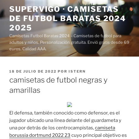
Saltar
SUPERVIGO · CAMISETAS
al
DE FUTBOL BARATAS 2024
contenido
2025
Camisetas Futbol Baratas 2024 – Camisetas de futbol para
adultos y niños. Personalización gratuita. Envió gratis desde 69
euros. Calidad AAA.
PUBLICADO
18 DE JULIO DE 2022
POR
ISTERN
EL
camisetas de futbol negras y
amarillas
El defensa, también conocido como defensor, es el
jugador ubicado una línea delante del guardameta y
una por detrás de los centrocampistas,
camiseta
borussia dortmund 2022 23
cuyo principal objetivo es