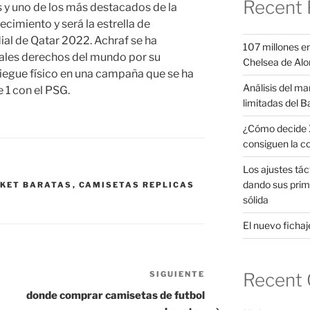
Recent 
 y uno de los más destacados de la
cimiento y será la estrella de
al de Qatar 2022. Achraf se ha
107 millones en
erales derechos del mundo por su
Chelsea de Alo
iegue físico en una campaña que se ha
Análisis del ma
1 con el PSG.
limitadas del B
¿Cómo decide X
consiguen la c
Los ajustes tác
dando sus prim
SKET BARATAS
,
CAMISETAS REPLICAS
sólida
El nuevo fichaje
Recent
SIGUIENTE
Siguiente
entrada
donde comprar camisetas de futbol