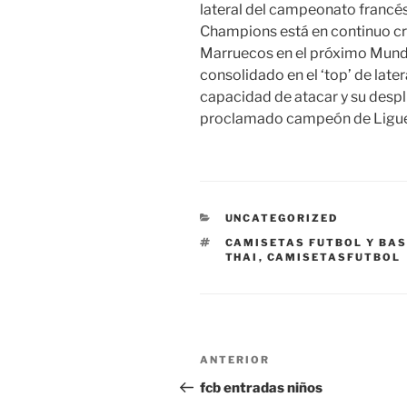
lateral del campeonato francés
Champions está en continuo cre
Marruecos en el próximo Mundi
consolidado en el ‘top’ de lat
capacidad de atacar y su despl
proclamado campeón de Ligue 
CATEGORÍAS
UNCATEGORIZED
ETIQUETAS
CAMISETAS FUTBOL Y BA
THAI
,
CAMISETASFUTBOL
Navegación
Entrada
ANTERIOR
de
anterior:
fcb entradas niños