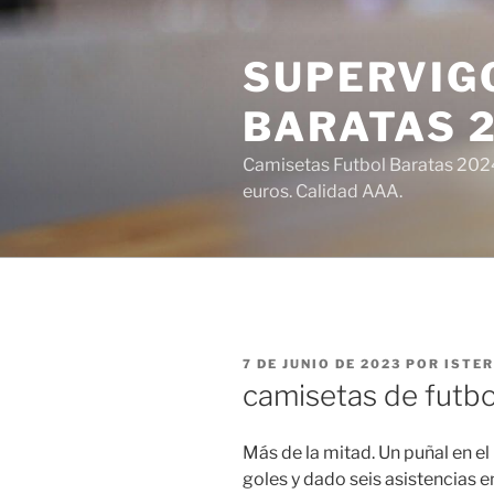
Saltar
al
SUPERVIGO
contenido
BARATAS 
Camisetas Futbol Baratas 2024 
euros. Calidad AAA.
PUBLICADO
7 DE JUNIO DE 2023
POR
ISTE
EL
camisetas de futbo
Más de la mitad. Un puñal en e
goles y dado seis asistencias en