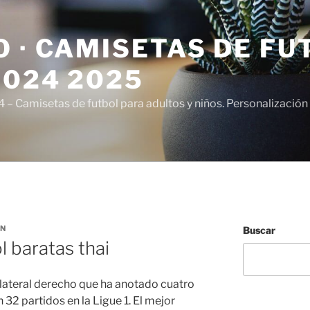
 · CAMISETAS DE FU
2024 2025
– Camisetas de futbol para adultos y niños. Personalización 
RN
Buscar
l baratas thai
l lateral derecho que ha anotado cuatro
 32 partidos en la Ligue 1. El mejor