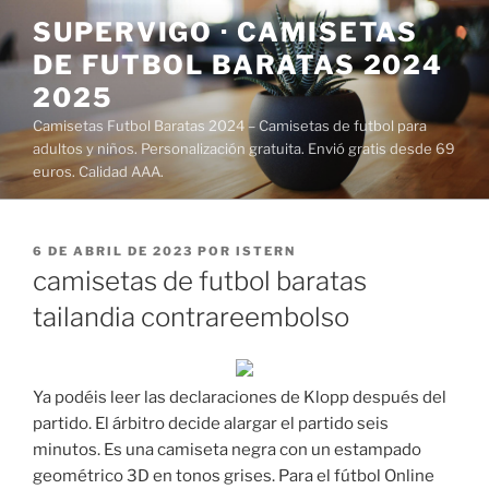
Saltar
SUPERVIGO · CAMISETAS
al
DE FUTBOL BARATAS 2024
contenido
2025
Camisetas Futbol Baratas 2024 – Camisetas de futbol para
adultos y niños. Personalización gratuita. Envió gratis desde 69
euros. Calidad AAA.
PUBLICADO
6 DE ABRIL DE 2023
POR
ISTERN
EL
camisetas de futbol baratas
tailandia contrareembolso
Ya podéis leer las declaraciones de Klopp después del
partido. El árbitro decide alargar el partido seis
minutos. Es una camiseta negra con un estampado
geométrico 3D en tonos grises. Para el fútbol Online