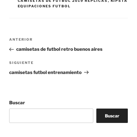
CAMISETAS DE FUTBOL 2019 REPLICAS
,
KIPSTA
EQUIPACIONES FUTBOL
Navegación
Entrada
ANTERIOR
de
anterior:
camisetas de futbol retro buenos aires
entradas
Siguiente
SIGUIENTE
entrada
camisetas futbol entrenamiento
Buscar
Buscar