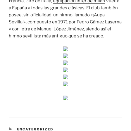
Francia, Giro de Italia,
equipacion inter de milan
Vuelta
a España y todas las grandes clásicas. El club también
posee, sin oficialidad, un himno llamado «¡Aupa
Sevilla!», compuesto en 1971 por Pedro Gámez Laserna
y con letra de Manuel López Jiménez, siendo así el
himno sevillista más antiguo que se ha creado.
CATEGORÍAS
UNCATEGORIZED