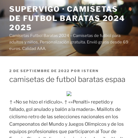
Saltar
SUPERVIGO · CAMISETAS
al
DE FUTBOL BARATAS 2024
contenido
2025
Camisetas Futbol Baratas 2024 – Camisetas de futbol para
adultos y niños. Personalización gratuita. Envió gratis desde 69
euros. Calidad AAA.
PUBLICADO
2 DE SEPTIEMBRE DE 2022
POR
ISTERN
EL
camisetas de futbol baratas espaa
↑ «No se hizo el ridículo». ↑ «»Penalti» repetido y
fallado, gol anulado y balón a la madera». Maillots de
ciclismo retro de las selecciones nacionales en los
Campeonatos del Mundo y Juegos Olímpicos y de los
equipos profesionales que participaron al Tour de