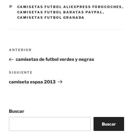
ETIQUETAS
CAMISETAS FUTBOL ALIEXPRESS FOROCOCHES
,
CAMISETAS FUTBOL BARATAS PAYPAL
,
CAMISETAS FUTBOL GRANADA
Navegación
Entrada
ANTERIOR
de
anterior:
camisetas de futbol verdes y negras
entradas
Siguiente
SIGUIENTE
entrada
camiseta espaa 2013
Buscar
Buscar