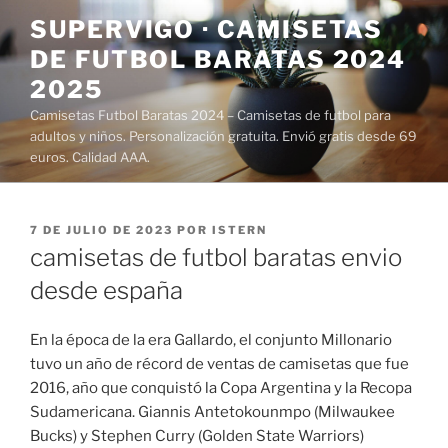
Saltar
SUPERVIGO · CAMISETAS
al
DE FUTBOL BARATAS 2024
contenido
2025
Camisetas Futbol Baratas 2024 – Camisetas de futbol para
adultos y niños. Personalización gratuita. Envió gratis desde 69
euros. Calidad AAA.
PUBLICADO
7 DE JULIO DE 2023
POR
ISTERN
EL
camisetas de futbol baratas envio
desde españa
En la época de la era Gallardo, el conjunto Millonario
tuvo un año de récord de ventas de camisetas que fue
2016, año que conquistó la Copa Argentina y la Recopa
Sudamericana. Giannis Antetokounmpo (Milwaukee
Bucks) y Stephen Curry (Golden State Warriors)