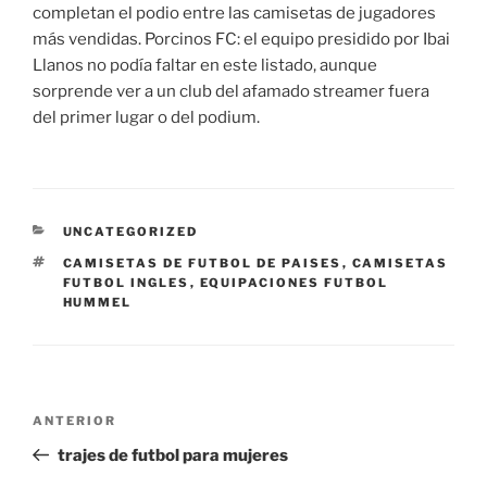
completan el podio entre las camisetas de jugadores
más vendidas. Porcinos FC: el equipo presidido por Ibai
Llanos no podía faltar en este listado, aunque
sorprende ver a un club del afamado streamer fuera
del primer lugar o del podium.
CATEGORÍAS
UNCATEGORIZED
ETIQUETAS
CAMISETAS DE FUTBOL DE PAISES
,
CAMISETAS
FUTBOL INGLES
,
EQUIPACIONES FUTBOL
HUMMEL
Navegación
Entrada
ANTERIOR
de
anterior:
trajes de futbol para mujeres
entradas