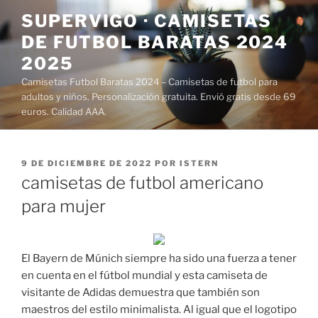
Saltar
SUPERVIGO · CAMISETAS
al
DE FUTBOL BARATAS 2024
contenido
2025
Camisetas Futbol Baratas 2024 – Camisetas de futbol para
adultos y niños. Personalización gratuita. Envió gratis desde 69
euros. Calidad AAA.
PUBLICADO
9 DE DICIEMBRE DE 2022
POR
ISTERN
EL
camisetas de futbol americano
para mujer
El Bayern de Múnich siempre ha sido una fuerza a tener
en cuenta en el fútbol mundial y esta camiseta de
visitante de Adidas demuestra que también son
maestros del estilo minimalista. Al igual que el logotipo