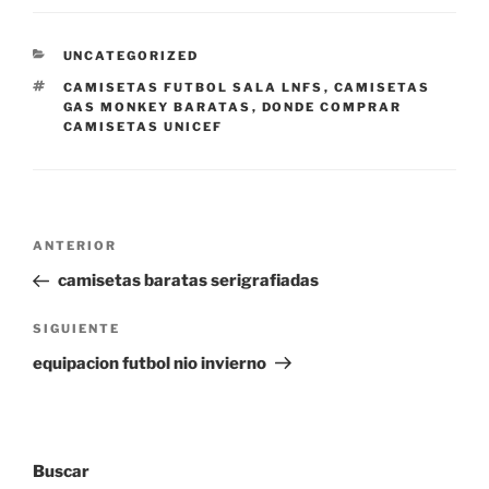
CATEGORÍAS
UNCATEGORIZED
ETIQUETAS
CAMISETAS FUTBOL SALA LNFS
,
CAMISETAS
GAS MONKEY BARATAS
,
DONDE COMPRAR
CAMISETAS UNICEF
Navegación
Entrada
ANTERIOR
de
anterior:
camisetas baratas serigrafiadas
entradas
Siguiente
SIGUIENTE
entrada
equipacion futbol nio invierno
Buscar