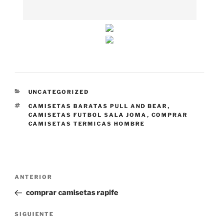
CATEGORÍAS
UNCATEGORIZED
ETIQUETAS
CAMISETAS BARATAS PULL AND BEAR
,
CAMISETAS FUTBOL SALA JOMA
,
COMPRAR
CAMISETAS TERMICAS HOMBRE
Navegación
Entrada
ANTERIOR
de
anterior:
comprar camisetas rapife
entradas
Siguiente
SIGUIENTE