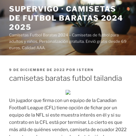
Saltar
SUPERVIGO · CAMISETAS
al
DE FUTBOL BARATAS 2024
contenido
2025
Camisetas Futbol Baratas 2024 – Camisetas de futbol para
adultos y niños. Personalización gratuita. Envió gratis desde 69
euros. Calidad AAA.
PUBLICADO
9 DE DICIEMBRE DE 2022
POR
ISTERN
EL
camisetas baratas futbol tailandia
Un jugador que firma con un equipo de la Canadian
Football League (CFL) tiene opción de fichar por un
equipo de la NFL si este muestra interés en él y si su
contrato en la CFL está por terminar. Lo cierto es que
más allá de quiénes venden, camiseta de ecuador 2022