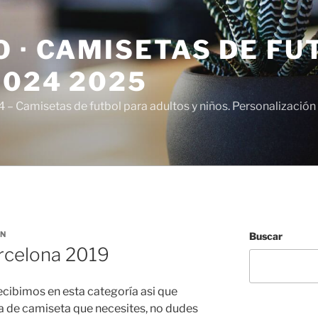
 · CAMISETAS DE FU
2024 2025
– Camisetas de futbol para adultos y niños. Personalización 
RN
Buscar
arcelona 2019
cibimos en esta categoría asi que
a de camiseta que necesites, no dudes