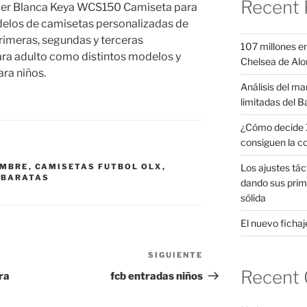
Recent 
jer Blanca Keya WCS150 Camiseta para
los de camisetas personalizadas de
rimeras, segundas y terceras
107 millones en
ara adulto como distintos modelos y
Chelsea de Alo
ara niños.
Análisis del ma
limitadas del B
¿Cómo decide X
consiguen la c
Los ajustes tác
OMBRE
,
CAMISETAS FUTBOL OLX
,
 BARATAS
dando sus prim
sólida
El nuevo fichaje
SIGUIENTE
Siguiente
Recent
entrada
ra
fcb entradas niños