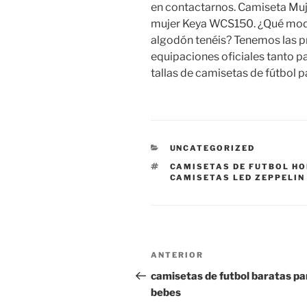
en contactarnos. Camiseta Mu
mujer Keya WCS150. ¿Qué mode
algodón tenéis? Tenemos las p
equipaciones oficiales tanto p
tallas de camisetas de fútbol p
CATEGORÍAS
UNCATEGORIZED
ETIQUETAS
CAMISETAS DE FUTBOL H
CAMISETAS LED ZEPPELIN
Navegación
Entrada
ANTERIOR
de
anterior:
camisetas de futbol baratas pa
bebes
entradas