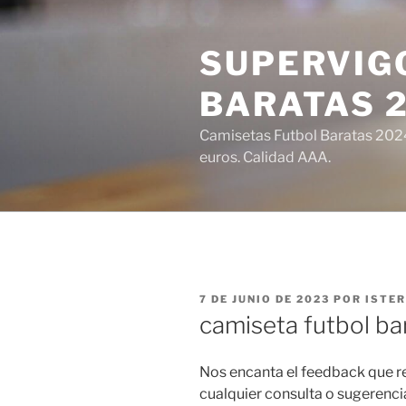
Saltar
al
SUPERVIGO
contenido
BARATAS 
Camisetas Futbol Baratas 2024 
euros. Calidad AAA.
PUBLICADO
7 DE JUNIO DE 2023
POR
ISTE
EL
camiseta futbol b
Nos encanta el feedback que re
cualquier consulta o sugerenci