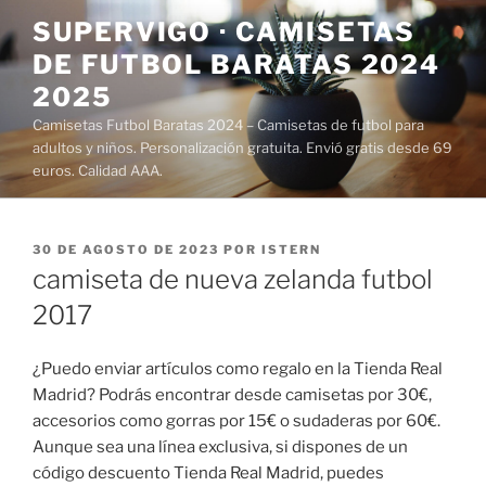
Saltar
SUPERVIGO · CAMISETAS
al
DE FUTBOL BARATAS 2024
contenido
2025
Camisetas Futbol Baratas 2024 – Camisetas de futbol para
adultos y niños. Personalización gratuita. Envió gratis desde 69
euros. Calidad AAA.
PUBLICADO
30 DE AGOSTO DE 2023
POR
ISTERN
EL
camiseta de nueva zelanda futbol
2017
¿Puedo enviar artículos como regalo en la Tienda Real
Madrid? Podrás encontrar desde camisetas por 30€,
accesorios como gorras por 15€ o sudaderas por 60€.
Aunque sea una línea exclusiva, si dispones de un
código descuento Tienda Real Madrid, puedes