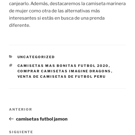
canjearlo. Además, destacaremos la camiseta marinera
de mujer como otra de las alternativas más
interesantes si estás en busca de una prenda
diferente.
CATEGORÍAS
UNCATEGORIZED
ETIQUETAS
CAMISETAS MAS BONITAS FUTBOL 2020
,
COMPRAR CAMISETAS IMAGINE DRAGONS
,
VENTA DE CAMISETAS DE FUTBOL PERU
Navegación
Entrada
ANTERIOR
de
anterior:
camisetas futbol jamon
entradas
Siguiente
SIGUIENTE