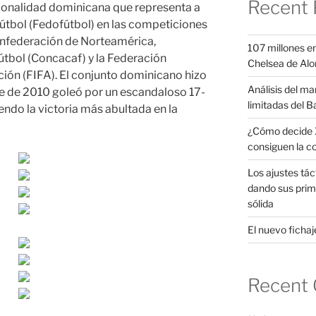
Recent 
ionalidad dominicana que representa a
útbol (Fedofútbol) en las competiciones
Confederación de Norteamérica,
107 millones en
útbol (Concacaf) y la Federación
Chelsea de Alo
ción (FIFA). El conjunto dominicano hizo
Análisis del ma
re de 2010 goleó por un escandaloso 17-
limitadas del B
iendo la victoria más abultada en la
¿Cómo decide X
consiguen la c
Los ajustes tác
dando sus prim
sólida
El nuevo fichaje
Recent