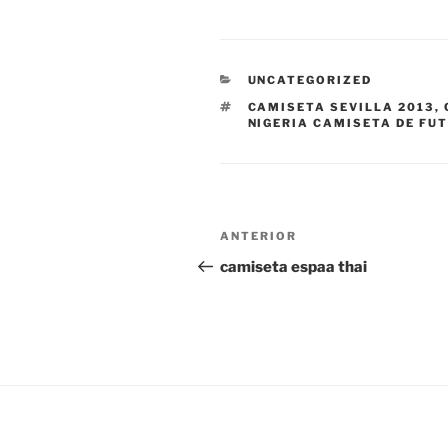
CATEGORÍAS
UNCATEGORIZED
ETIQUETAS
CAMISETA SEVILLA 2013
,
NIGERIA CAMISETA DE FU
Navegación
Entrada
ANTERIOR
de
anterior:
camiseta espaa thai
entradas