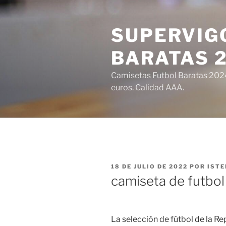
Saltar
al
SUPERVIGO
contenido
BARATAS 
Camisetas Futbol Baratas 2024 
euros. Calidad AAA.
PUBLICADO
18 DE JULIO DE 2022
POR
ISTE
EL
camiseta de futbol
La selección de fútbol de la R