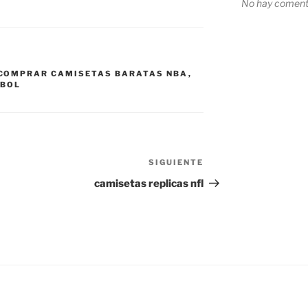
No hay comenta
COMPRAR CAMISETAS BARATAS NBA
,
TBOL
SIGUIENTE
Siguiente
entrada
camisetas replicas nfl