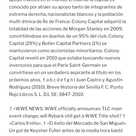
conocido por atraer su apoyo tanto de integrantes de
extrema derecha, nacionalistas blancos y la población
multi-étnica de Île de France. Colony Capital adquirió la
totalidad de las acciones de Morgan Stanley en 2009,
convirtiéndose en dueños de un 95% del club. Colony
Capital (29%) y Butler Capital Partners (1%) se
mantuvieron como accionistas minoritarios. Colony
Capital reveló en 2010 que estaba buscando nuevos
inversores para que el Paris Saint-Germain se
convirtiese en un verdadero aspirante al título en los
próximos años. ↑ a b c d e f g h i Juan Castro y Agustín
Rodríguez (2010). Breve Historia del Sevilla F. C. Punto
Rojo Libros S. L. D.L SE-3847-2010.
↑ «WWE NEWS: WWE officially announces TLC main
event change; will Ryback still get a WWE Title shot? ↑
«Carlos II niño». ↑ «El éxito del Mercado de San Miguel».
Un gol de Keysher Fuller antes de la media hora bastó