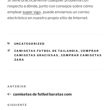
Si tiene prácticamente cualquier problema con
respecto a dónde, junto con consejos sobre cómo
emplear
super vigo
, puede enviarnos un correo
electrónico en nuestro propio sitio de Internet.
CATEGORÍAS
UNCATEGORIZED
ETIQUETAS
CAMISETAS FUTBOL DE TAILANDIA
,
COMPRAR
CAMISETAS GRACIOSAS
,
COMPRAR CAMISETAS
ZARA
Navegación
Entrada
ANTERIOR
de
anterior:
camisetas de futbol baratas com
entradas
Siguiente
SIGUIENTE