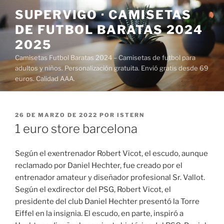
Saltar
SUPERVIGO · CAMISETAS
al
DE FUTBOL BARATAS 2024
contenido
2025
Camisetas Futbol Baratas 2024 – Camisetas de futbol para
adultos y niños. Personalización gratuita. Envió gratis desde 69
euros. Calidad AAA.
PUBLICADO
26 DE MARZO DE 2022
POR
ISTERN
EL
1 euro store barcelona
Según el exentrenador Robert Vicot, el escudo, aunque
reclamado por Daniel Hechter, fue creado por el
entrenador amateur y diseñador profesional Sr. Vallot.
Según el exdirector del PSG, Robert Vicot, el
presidente del club Daniel Hechter presentó la Torre
Eiffel en la insignia. El escudo, en parte, inspiró a