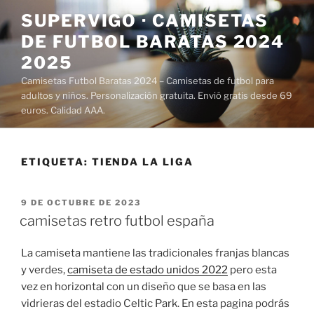
Saltar
SUPERVIGO · CAMISETAS
al
DE FUTBOL BARATAS 2024
contenido
2025
Camisetas Futbol Baratas 2024 – Camisetas de futbol para
adultos y niños. Personalización gratuita. Envió gratis desde 69
euros. Calidad AAA.
ETIQUETA:
TIENDA LA LIGA
PUBLICADO
9 DE OCTUBRE DE 2023
EL
camisetas retro futbol españa
La camiseta mantiene las tradicionales franjas blancas
y verdes,
camiseta de estado unidos 2022
pero esta
vez en horizontal con un diseño que se basa en las
vidrieras del estadio Celtic Park. En esta pagina podrás