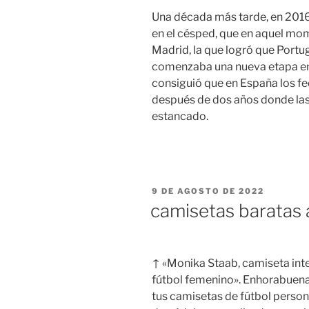
Una década más tarde, en 2016,
en el césped, que en aquel mom
Madrid, la que logró que Portu
comenzaba una nueva etapa en 
consiguió que en España los f
después de dos años donde las
estancado.
PUBLICADO
9 DE AGOSTO DE 2022
EL
camisetas baratas 
↑ «Monika Staab, camiseta int
fútbol femenino». Enhorabuena,
tus camisetas de fútbol perso