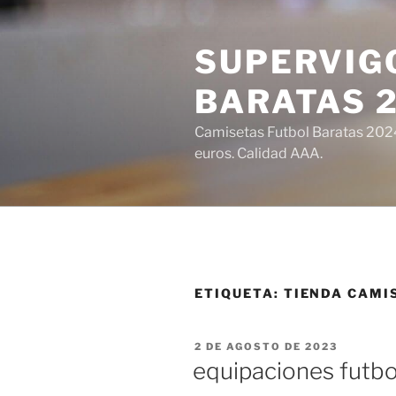
Saltar
al
SUPERVIGO
contenido
BARATAS 
Camisetas Futbol Baratas 2024 
euros. Calidad AAA.
ETIQUETA:
TIENDA CAMI
PUBLICADO
2 DE AGOSTO DE 2023
EL
equipaciones futb