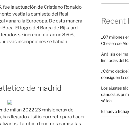
 fue la actuación de Cristiano Ronaldo
ento vestía la camiseta del Real
Recent 
gal ganara la Eurocopa. De esta manera
Boca. El logro del Barça de Rijkaard
ederados se incrementaran un 8,6%,
107 millones en
 nuevas inscripciones se habían
Chelsea de Alo
Análisis del ma
limitadas del B
¿Cómo decide X
consiguen la c
atletico de madrid
Los ajustes tác
dando sus prim
sólida
er de milan 2022 23 «misionera» del
El nuevo fichaje
 has llegado al sitio correcto para hacer
nalizadas. También tenemos camisetas