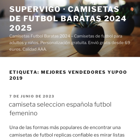
Saltar
SUPERVIGO · CAMISETAS
al
DE FUTBOL BARATAS 2024
contenido
2025
Camisetas Futbol Baratas 2024 – Camisetas de futbol para
adultos y niños. Personalización gratuita. Envió gratis desde 69
euros. Calidad AAA.
ETIQUETA:
MEJORES VENDEDORES YUPOO
2019
PUBLICADO
7 DE JUNIO DE 2023
EL
camiseta seleccion española futbol
femenino
Una de las formas más populares de encontrar una
camisetas de futbol replicas confiable es mirar listas