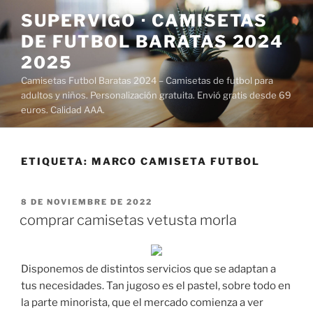
Saltar
SUPERVIGO · CAMISETAS
al
DE FUTBOL BARATAS 2024
contenido
2025
Camisetas Futbol Baratas 2024 – Camisetas de futbol para
adultos y niños. Personalización gratuita. Envió gratis desde 69
euros. Calidad AAA.
ETIQUETA:
MARCO CAMISETA FUTBOL
PUBLICADO
8 DE NOVIEMBRE DE 2022
EL
comprar camisetas vetusta morla
Disponemos de distintos servicios que se adaptan a
tus necesidades. Tan jugoso es el pastel, sobre todo en
la parte minorista, que el mercado comienza a ver