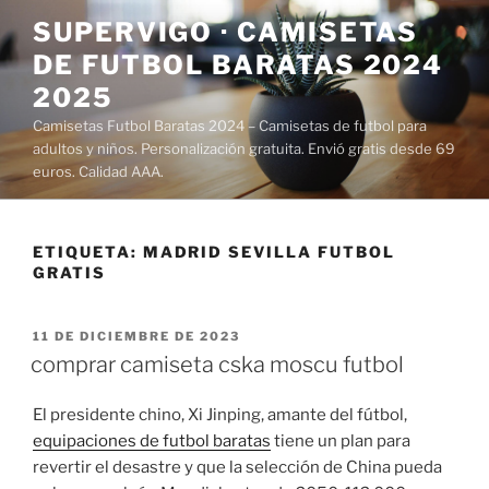
Saltar
SUPERVIGO · CAMISETAS
al
DE FUTBOL BARATAS 2024
contenido
2025
Camisetas Futbol Baratas 2024 – Camisetas de futbol para
adultos y niños. Personalización gratuita. Envió gratis desde 69
euros. Calidad AAA.
ETIQUETA:
MADRID SEVILLA FUTBOL
GRATIS
PUBLICADO
11 DE DICIEMBRE DE 2023
EL
comprar camiseta cska moscu futbol
El presidente chino, Xi Jinping, amante del fútbol,
equipaciones de futbol baratas
tiene un plan para
revertir el desastre y que la selección de China pueda