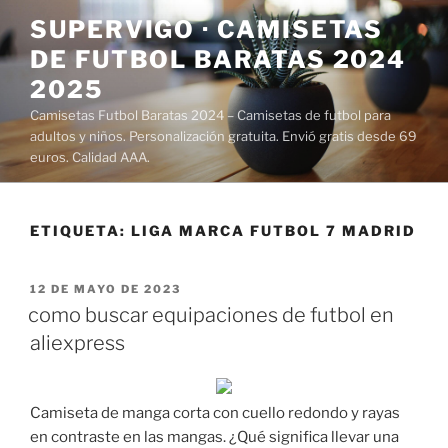
Saltar
SUPERVIGO · CAMISETAS
al
DE FUTBOL BARATAS 2024
contenido
2025
Camisetas Futbol Baratas 2024 – Camisetas de futbol para
adultos y niños. Personalización gratuita. Envió gratis desde 69
euros. Calidad AAA.
ETIQUETA:
LIGA MARCA FUTBOL 7 MADRID
PUBLICADO
12 DE MAYO DE 2023
EL
como buscar equipaciones de futbol en
aliexpress
Camiseta de manga corta con cuello redondo y rayas
en contraste en las mangas. ¿Qué significa llevar una