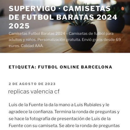
Saltar
SUPERVIGO · CAMISETAS
al
DE FUTBOL BARATAS 2024
contenido
2025
Camisetas Futbol Baratas 2024 – Camisetas de futbol para
adultos y niños. Personalización gratuita. Envió gratis desde 69
euros. Calidad AAA.
ETIQUETA:
FUTBOL ONLINE BARCELONA
PUBLICADO
2 DE AGOSTO DE 2023
EL
replicas valencia cf
Luis de la Fuente la da la mano a Luis Rubiales y le
agradece la confianza. Termina la ronda de preguntas y
se hace la fotografía de presentación de Luis de la
Fuente con su camiseta. Se abre la ronda de preguntas