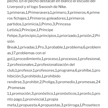
pecho. En el pecho destacan en blanco el escudo del
Liverpool y el logo Swoosh de Nike.
1,primeras,1,Primeravera,1,primero,3,primeros,4,prime
ros fichajes,1,Primeros goleadores,1,primeros
partidos,1,primicia,1,Primo,3,Princesa
Letizia,1,Príncipe,1,Príncipe
Felipe,3,principio,1,principios,1,priorizado,1,prisión,2,Pri
sión
Break,1,privadas,1,Pro,3,probable,1,problema,6,problem
as,17,problemas con el
gol,1,procedimiento,1,proceso,1,procesos,1,profesional,
2,profesionales,2,profesionalización del
club,1,profesor,1,profesores,1,programa,6,prohíbe,1,pro
hibición,5,prohibido,1,prohibido
rendirse,3,prohibir,2,Proliga,3,promedio,1,promesas,24
,Promesas
1,1,promoción,3,pronóstico,1,pronósticos,1,pronto,1,pro
nto pago,1,pronvincial,1,propia
meta,1,propuesta,4,propuestas,3,prórroga,1,Prosetecn