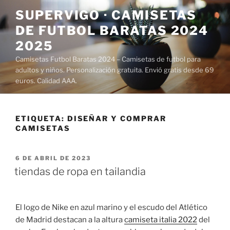
Saltar
SUPERVIGO · CAMISETAS
al
DE FUTBOL BARATAS 2024
contenido
2025
Camisetas Futbol Baratas 2024 – Camisetas de futbol para
adultos y niños. Personalización gratuita. Envió gratis desde 69
euros. Calidad AAA.
ETIQUETA:
DISEÑAR Y COMPRAR
CAMISETAS
PUBLICADO
6 DE ABRIL DE 2023
EL
tiendas de ropa en tailandia
El logo de Nike en azul marino y el escudo del Atlético
de Madrid destacan a la altura
camiseta italia 2022
del