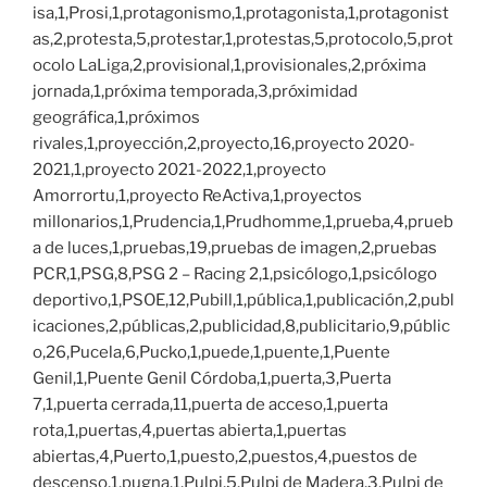
isa,1,Prosi,1,protagonismo,1,protagonista,1,protagonist
as,2,protesta,5,protestar,1,protestas,5,protocolo,5,prot
ocolo LaLiga,2,provisional,1,provisionales,2,próxima
jornada,1,próxima temporada,3,próximidad
geográfica,1,próximos
rivales,1,proyección,2,proyecto,16,proyecto 2020-
2021,1,proyecto 2021-2022,1,proyecto
Amorrortu,1,proyecto ReActiva,1,proyectos
millonarios,1,Prudencia,1,Prudhomme,1,prueba,4,prueb
a de luces,1,pruebas,19,pruebas de imagen,2,pruebas
PCR,1,PSG,8,PSG 2 – Racing 2,1,psicólogo,1,psicólogo
deportivo,1,PSOE,12,Pubill,1,pública,1,publicación,2,publ
icaciones,2,públicas,2,publicidad,8,publicitario,9,públic
o,26,Pucela,6,Pucko,1,puede,1,puente,1,Puente
Genil,1,Puente Genil Córdoba,1,puerta,3,Puerta
7,1,puerta cerrada,11,puerta de acceso,1,puerta
rota,1,puertas,4,puertas abierta,1,puertas
abiertas,4,Puerto,1,puesto,2,puestos,4,puestos de
descenso,1,pugna,1,Pulpi,5,Pulpi de Madera,3,Pulpi de