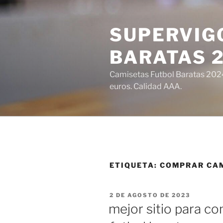
Saltar
al
SUPERVIGO
contenido
BARATAS 
Camisetas Futbol Baratas 2024 
euros. Calidad AAA.
ETIQUETA:
COMPRAR CAM
PUBLICADO
2 DE AGOSTO DE 2023
EL
mejor sitio para c