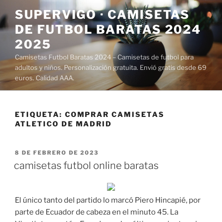
Saltar
SUPERVIGO · CAMISETAS
al
DE FUTBOL BARATAS 2024
contenido
2025
Camisetas Futbol Baratas 2024 – Camisetas de futbol para
adultos y niños. Personalización gratuita. Envió gratis desde 69
euros. Calidad AAA.
ETIQUETA:
COMPRAR CAMISETAS
ATLETICO DE MADRID
PUBLICADO
8 DE FEBRERO DE 2023
EL
camisetas futbol online baratas
El único tanto del partido lo marcó Piero Hincapié, por
parte de Ecuador de cabeza en el minuto 45. La