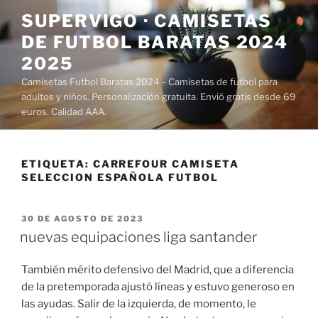
Saltar
SUPERVIGO · CAMISETAS
al
DE FUTBOL BARATAS 2024
contenido
2025
Camisetas Futbol Baratas 2024 – Camisetas de futbol para
adultos y niños. Personalización gratuita. Envió gratis desde 69
euros. Calidad AAA.
ETIQUETA:
CARREFOUR CAMISETA
SELECCION ESPAÑOLA FUTBOL
PUBLICADO
30 DE AGOSTO DE 2023
EL
nuevas equipaciones liga santander
También mérito defensivo del Madrid, que a diferencia
de la pretemporada ajustó líneas y estuvo generoso en
las ayudas. Salir de la izquierda, de momento, le