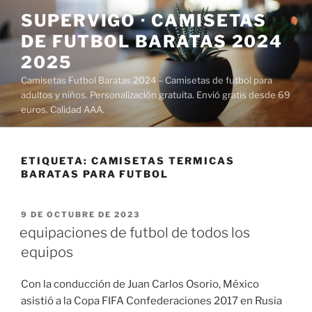
Saltar
SUPERVIGO · CAMISETAS
al
DE FUTBOL BARATAS 2024
contenido
2025
Camisetas Futbol Baratas 2024 – Camisetas de futbol para
adultos y niños. Personalización gratuita. Envió gratis desde 69
euros. Calidad AAA.
ETIQUETA:
CAMISETAS TERMICAS
BARATAS PARA FUTBOL
PUBLICADO
9 DE OCTUBRE DE 2023
EL
equipaciones de futbol de todos los
equipos
Con la conducción de Juan Carlos Osorio, México
asistió a la Copa FIFA Confederaciones 2017 en Rusia