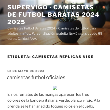
Saltar
SUPERVIGO · CAMISETAS
al
DE FUTBOL BARATAS 2024
contenido
2025
Camisetas Futbol Baratas 2024 – Camisetas de futbol para
adultos y niños. Personalización gratuita. Envió gratis desde 69
euros. Calidad AAA.
ETIQUETA:
CAMISETAS REPLICAS NIKE
PUBLICADO
12 DE MAYO DE 2023
EL
camisetas futbol oficiales
En los remates de las mangas aparecen los tres
colores de la bandera italiana: verde, blanco y rojo. A la
prenda se le han añadido toques rojos en el cuello,