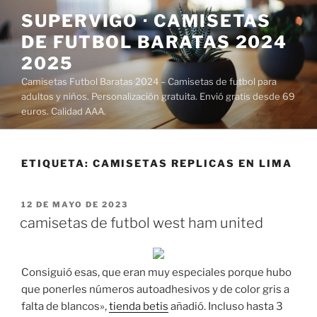
Saltar
SUPERVIGO · CAMISETAS
al
DE FUTBOL BARATAS 2024
contenido
2025
Camisetas Futbol Baratas 2024 – Camisetas de futbol para
adultos y niños. Personalización gratuita. Envió gratis desde 69
euros. Calidad AAA.
ETIQUETA:
CAMISETAS REPLICAS EN LIMA
PUBLICADO
12 DE MAYO DE 2023
EL
camisetas de futbol west ham united
Consiguió esas, que eran muy especiales porque hubo
que ponerles números autoadhesivos y de color gris a
falta de blancos»,
tienda betis
añadió. Incluso hasta 3