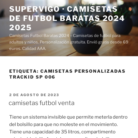
Saltar
SUPERVIGO · CAMISETAS
al
DE FUTBOL BARATAS 2024
contenido
2025
Camisetas Futbol Baratas 2024 – Camisetas de futbol para
adultos y niños. Personalización gratuita. Envió gratis desde 69
euros. Calidad AAA.
ETIQUETA:
CAMISETAS PERSONALIZADAS
TRACKID SP 006
PUBLICADO
2 DE AGOSTO DE 2023
EL
camisetas futbol venta
Tiene un sistema invisible que permite meterla dentro
del bolsillo para que no moleste en el movimiento.
Tiene una capacidad de 35 litros, compartimento