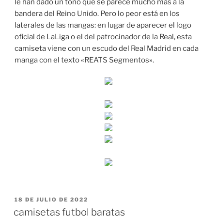
le han dado un tono que se parece mucho más a la
bandera del Reino Unido. Pero lo peor está en los
laterales de las mangas: en lugar de aparecer el logo
oficial de LaLiga o el del patrocinador de la Real, esta
camiseta viene con un escudo del Real Madrid en cada
manga con el texto «REATS Segmentos».
PUBLICADO
18 DE JULIO DE 2022
EL
camisetas futbol baratas