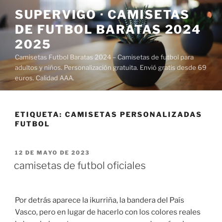
Saltar
SUPERVIGO · CAMISETAS
al
DE FUTBOL BARATAS 2024
contenido
2025
Camisetas Futbol Baratas 2024 – Camisetas de futbol para
adultos y niños. Personalización gratuita. Envió gratis desde 69
euros. Calidad AAA.
ETIQUETA:
CAMISETAS PERSONALIZADAS
FUTBOL
PUBLICADO
12 DE MAYO DE 2023
EL
camisetas de futbol oficiales
Por detrás aparece la ikurriña, la bandera del País
Vasco, pero en lugar de hacerlo con los colores reales