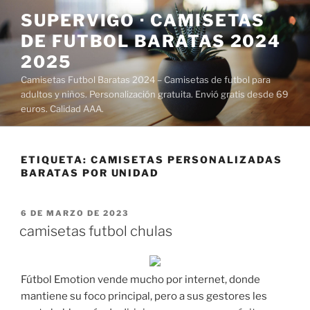
Saltar
SUPERVIGO · CAMISETAS
al
DE FUTBOL BARATAS 2024
contenido
2025
Camisetas Futbol Baratas 2024 – Camisetas de futbol para
adultos y niños. Personalización gratuita. Envió gratis desde 69
euros. Calidad AAA.
ETIQUETA:
CAMISETAS PERSONALIZADAS
BARATAS POR UNIDAD
PUBLICADO
6 DE MARZO DE 2023
EL
camisetas futbol chulas
Fútbol Emotion vende mucho por internet, donde
mantiene su foco principal, pero a sus gestores les