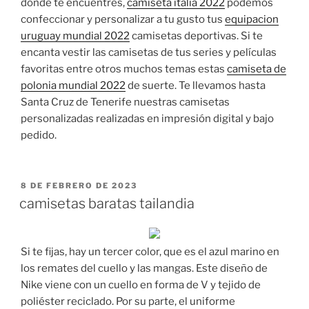
donde te encuentres,
camiseta italia 2022
podemos
confeccionar y personalizar a tu gusto tus
equipacion
uruguay mundial 2022
camisetas deportivas. Si te
encanta vestir las camisetas de tus series y películas
favoritas entre otros muchos temas estas
camiseta de
polonia mundial 2022
de suerte. Te llevamos hasta
Santa Cruz de Tenerife nuestras camisetas
personalizadas realizadas en impresión digital y bajo
pedido.
PUBLICADO
8 DE FEBRERO DE 2023
EL
camisetas baratas tailandia
Si te fijas, hay un tercer color, que es el azul marino en
los remates del cuello y las mangas. Este diseño de
Nike viene con un cuello en forma de V y tejido de
poliéster reciclado. Por su parte, el uniforme