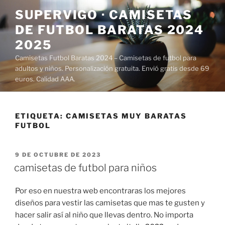
Saltar
SUPERVIGO · CAMISETAS
al
DE FUTBOL BARATAS 2024
contenido
2025
Camisetas Futbol Baratas 2024 – Camisetas de futbol para
adultos y niños. Personalización gratuita. Envió gratis desde 69
euros. Calidad AAA.
ETIQUETA:
CAMISETAS MUY BARATAS
FUTBOL
PUBLICADO
9 DE OCTUBRE DE 2023
EL
camisetas de futbol para niños
Por eso en nuestra web encontraras los mejores
diseños para vestir las camisetas que mas te gusten y
hacer salir así al niño que llevas dentro. No importa