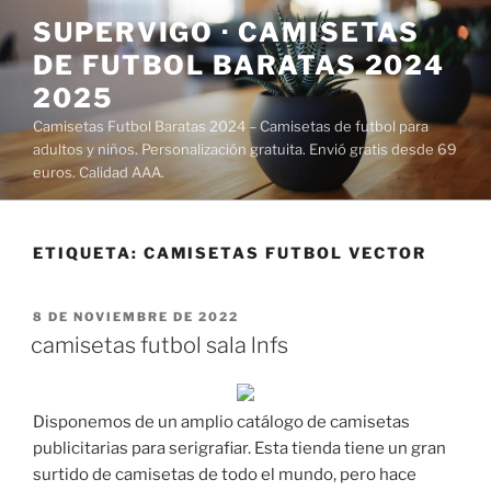
Saltar
SUPERVIGO · CAMISETAS
al
DE FUTBOL BARATAS 2024
contenido
2025
Camisetas Futbol Baratas 2024 – Camisetas de futbol para
adultos y niños. Personalización gratuita. Envió gratis desde 69
euros. Calidad AAA.
ETIQUETA:
CAMISETAS FUTBOL VECTOR
PUBLICADO
8 DE NOVIEMBRE DE 2022
EL
camisetas futbol sala lnfs
Disponemos de un amplio catálogo de camisetas
publicitarias para serigrafiar. Esta tienda tiene un gran
surtido de camisetas de todo el mundo, pero hace