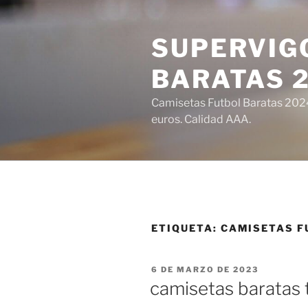
Saltar
al
SUPERVIGO
contenido
BARATAS 
Camisetas Futbol Baratas 2024 
euros. Calidad AAA.
ETIQUETA:
CAMISETAS F
PUBLICADO
6 DE MARZO DE 2023
EL
camisetas baratas t