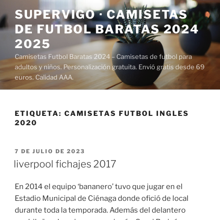
Saltar
SUPERVIGO · CAMISETAS
al
DE FUTBOL BARATAS 2024
contenido
2025
Camisetas Futbol Baratas 2024 – Camisetas de futbol para
adultos y niños. Personalización gratuita. Envió gratis desde 69
euros. Calidad AAA.
ETIQUETA:
CAMISETAS FUTBOL INGLES
2020
PUBLICADO
7 DE JULIO DE 2023
EL
liverpool fichajes 2017
En 2014 el equipo ‘bananero’ tuvo que jugar en el
Estadio Municipal de Ciénaga donde ofició de local
durante toda la temporada. Además del delantero