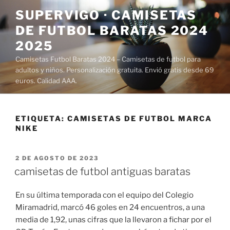
Saltar
SUPERVIGO · CAMISETAS
al
DE FUTBOL BARATAS 2024
contenido
2025
Camisetas Futbol Baratas 2024 – Camisetas de futbol para
adultos y niños. Personalización gratuita. Envió gratis desde 69
euros. Calidad AAA.
ETIQUETA:
CAMISETAS DE FUTBOL MARCA
NIKE
PUBLICADO
2 DE AGOSTO DE 2023
EL
camisetas de futbol antiguas baratas
En su última temporada con el equipo del Colegio
Miramadrid, marcó 46 goles en 24 encuentros, a una
media de 1,92, unas cifras que la llevaron a fichar por el