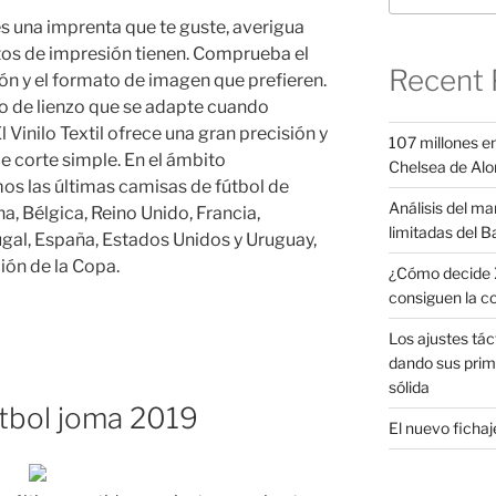
es una imprenta que te guste, averigua
tos de impresión tienen. Comprueba el
Recent 
ón y el formato de imagen que prefieren.
o de lienzo que se adapte cuando
Vinilo Textil ofrece una gran precisión y
107 millones en
de corte simple. En el ámbito
Chelsea de Alo
os las últimas camisas de fútbol de
Análisis del ma
, Bélgica, Reino Unido, Francia,
limitadas del B
ugal, España, Estados Unidos y Uruguay,
ión de la Copa.
¿Cómo decide X
consiguen la c
Los ajustes tác
dando sus prim
sólida
utbol joma 2019
El nuevo fichaje