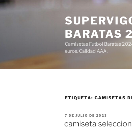
Saltar
al
SUPERVIGO
contenido
BARATAS 
Camisetas Futbol Baratas 2024 
euros. Calidad AAA.
ETIQUETA:
CAMISETAS D
PUBLICADO
7 DE JULIO DE 2023
EL
camiseta seleccion