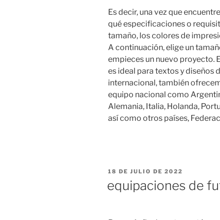
Es decir, una vez que encuentr
qué especificaciones o requisi
tamaño, los colores de impresi
A continuación, elige un tamañ
empieces un nuevo proyecto. El 
es ideal para textos y diseños 
internacional, también ofrecem
equipo nacional como Argentina
Alemania, Italia, Holanda, Port
así como otros países, Federac
PUBLICADO
18 DE JULIO DE 2022
EL
equipaciones de f