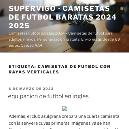
Saltar
SUPERVIGO · CAMISETAS
al
DE FUTBOL BARATAS 2024
contenido
2025
Camisetas Futbol Baratas 2024 – Camisetas de futbol para
adultos y niños. Personalización gratuita. Envió gratis desde 69
euros. Calidad AAA.
ETIQUETA:
CAMISETAS DE FUTBOL CON
RAYAS VERTICALES
PUBLICADO
6 DE MARZO DE 2023
EL
equipacion de futbol en ingles
Además, el club azulgrana prepara una cuarta camiseta
con la senyera cuyas primeras imágenes ya se han