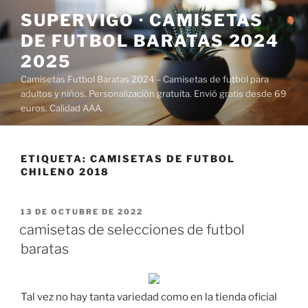
Saltar
SUPERVIGO · CAMISETAS
al
DE FUTBOL BARATAS 2024
contenido
2025
Camisetas Futbol Baratas 2024 – Camisetas de futbol para
adultos y niños. Personalización gratuita. Envió gratis desde 69
euros. Calidad AAA.
ETIQUETA:
CAMISETAS DE FUTBOL
CHILENO 2018
PUBLICADO
13 DE OCTUBRE DE 2022
EL
camisetas de selecciones de futbol
baratas
Tal vez no hay tanta variedad como en la tienda oficial