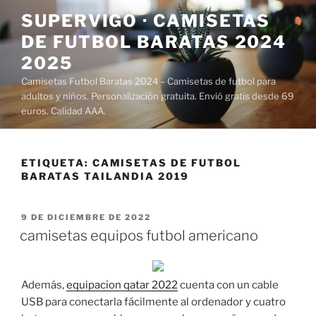
Saltar
SUPERVIGO · CAMISETAS
al
DE FUTBOL BARATAS 2024
contenido
2025
Camisetas Futbol Baratas 2024 – Camisetas de futbol para
adultos y niños. Personalización gratuita. Envió gratis desde 69
euros. Calidad AAA.
ETIQUETA:
CAMISETAS DE FUTBOL
BARATAS TAILANDIA 2019
PUBLICADO
9 DE DICIEMBRE DE 2022
EL
camisetas equipos futbol americano
Además,
equipacion qatar 2022
cuenta con un cable
USB para conectarla fácilmente al ordenador y cuatro