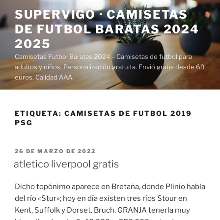
Saltar
SUPERVIGO · CAMISETAS
al
DE FUTBOL BARATAS 2024
contenido
2025
Camisetas Futbol Baratas 2024 – Camisetas de futbol para
adultos y niños. Personalización gratuita. Envió gratis desde 69
euros. Calidad AAA.
ETIQUETA:
CAMISETAS DE FUTBOL 2019
PSG
PUBLICADO
26 DE MARZO DE 2022
EL
atletico liverpool gratis
Dicho topónimo aparece en Bretaña, donde Plinio habla
del río «Stur»; hoy en día existen tres ríos Stour en
Kent, Suffolk y Dorset. Bruch. GRANJA tenerla muy