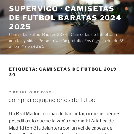
Saltar
SUPERVIGO · CAMISETAS
al
DE FUTBOL BARATAS 2024
contenido
2025
Camisetas Futbol Baratas 2024 – Camisetas de futbol para
adultos y niños. Personalización gratuita. Envió gratis desde 69
euros. Calidad AAA.
ETIQUETA:
CAMISETAS DE FUTBOL 2019
20
PUBLICADO
7 DE JULIO DE 2023
EL
comprar equipaciones de futbol
Un Real Madrid incapaz de barruntar, ni en sus peores
pesadillas, lo que se le venía encima. El Atlético de
Madrid tomó la delantera con un gol de cabeza de