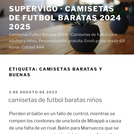
Saltar
SUPERVIGO · CAMISETAS
al
DE FUTBOL BARATAS 2024
contenido
2025
Camisetas Futbol Baratas 2024 – Camisetas de futbol para
adultos y niños. Personalización gratuita. Envió gratis desde 69
euros. Calidad AAA.
ETIQUETA:
CAMISETAS BARATAS Y
BUENAS
PUBLICADO
2 DE AGOSTO DE 2023
EL
camisetas de futbol baratas niños
Pierden el balón en un fallo de control, mientras se
rompen los condones de una bota de Mbappé a causa
de una falta de un rival. Balón para Marruecos que se