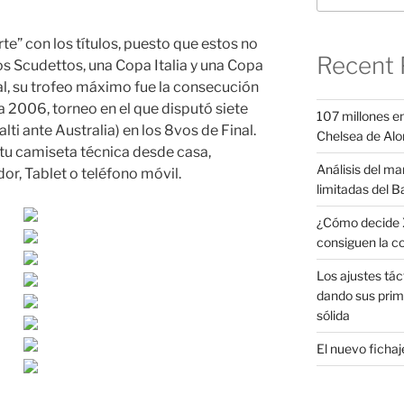
te” con los títulos, puesto que estos no
Recent 
s Scudettos, una Copa Italia y una Copa
nal, su trofeo máximo fue la consecución
 2006, torneo en el que disputó siete
107 millones en
lti ante Australia) en los 8vos de Final.
Chelsea de Alo
 tu camiseta técnica desde casa,
Análisis del ma
r, Tablet o teléfono móvil.
limitadas del B
¿Cómo decide X
consiguen la c
Los ajustes tác
dando sus prim
sólida
El nuevo fichaje