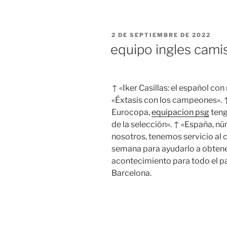
PUBLICADO
2 DE SEPTIEMBRE DE 2022
EL
equipo ingles cami
↑ «Iker Casillas: el español co
«Éxtasis con los campeones». ↑
Eurocopa,
equipacion psg
teng
de la selección». ↑ «España, n
nosotros, tenemos servicio al cl
semana para ayudarlo a obtene
acontecimiento para todo el paí
Barcelona.