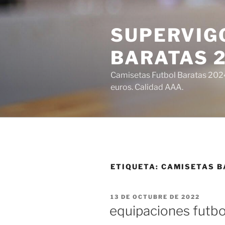
Saltar
al
SUPERVIGO
contenido
BARATAS 
Camisetas Futbol Baratas 2024 
euros. Calidad AAA.
ETIQUETA:
CAMISETAS B
PUBLICADO
13 DE OCTUBRE DE 2022
EL
equipaciones futb