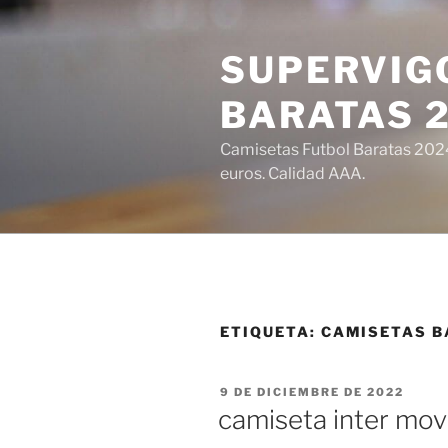
Saltar
al
SUPERVIGO
contenido
BARATAS 
Camisetas Futbol Baratas 2024 
euros. Calidad AAA.
ETIQUETA:
CAMISETAS B
PUBLICADO
9 DE DICIEMBRE DE 2022
EL
camiseta inter movi