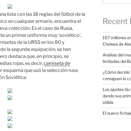
lista con las 18 reglas del fútbol de la
Recent 
ico en cualquier armario, encuentra el
va colección. Es el caso de Rusia,
ta un primer uniforme muy ‘soviético’,
107 millones en
misetas de la URSS en los 80 y
Chelsea de Alo
o de la segunda equipación, se han
Análisis del ma
ro destaca que, en principio, se
limitadas del B
dias rojas, es decir,
camiseta de
r esquema que usó la selección rusa
¿Cómo decide X
ón Soviética.
consiguen la c
Los ajustes tác
dando sus prim
sólida
El nuevo fichaje