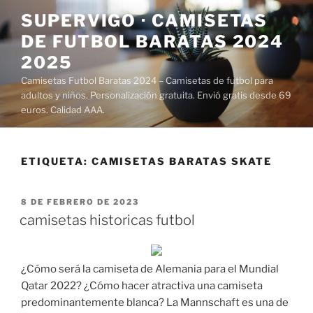
Saltar
SUPERVIGO · CAMISETAS
al
DE FUTBOL BARATAS 2024
contenido
2025
Camisetas Futbol Baratas 2024 – Camisetas de futbol para
adultos y niños. Personalización gratuita. Envió gratis desde 69
euros. Calidad AAA.
ETIQUETA:
CAMISETAS BARATAS SKATE
PUBLICADO
8 DE FEBRERO DE 2023
EL
camisetas historicas futbol
¿Cómo será la camiseta de Alemania para el Mundial
Qatar 2022? ¿Cómo hacer atractiva una camiseta
predominantemente blanca? La Mannschaft es una de