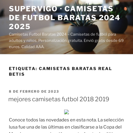
Saltar
SUPERVIGO · CAMISETAS
al
DE FUTBOL BARATAS 2024
contenido
2025
Camisetas Futbol Baratas 2024 – Camisetas de futbol para
adultos y niños. Personalización gratuita. Envió gratis desde 69
euros. Calidad AAA.
ETIQUETA:
CAMISETAS BARATAS REAL
BETIS
PUBLICADO
8 DE FEBRERO DE 2023
EL
mejores camisetas futbol 2018 2019
Conoce todos las novedades en esta nota. La selección
lusa fue una de las últimas en clasificarse a la Copa del