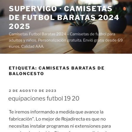
Saltar
SUPERVIGO · CAMISETAS
al
DE FUTBOL BARATAS 2024
contenido
2025
Camisetas Futbol Baratas 2024 – Camisetas de futbol para
adultos y niños. Personalización gratuita. Envió gratis desde 69
euros. Calidad AAA.
ETIQUETA:
CAMISETAS BARATAS DE
BALONCESTO
PUBLICADO
2 DE AGOSTO DE 2023
EL
equipaciones futbol 19 20
Te iremos informando a medida que avance la
fabricación”. Lo mejor de Rojadirecta es que no
necesitas instalar programas ni extensiones para