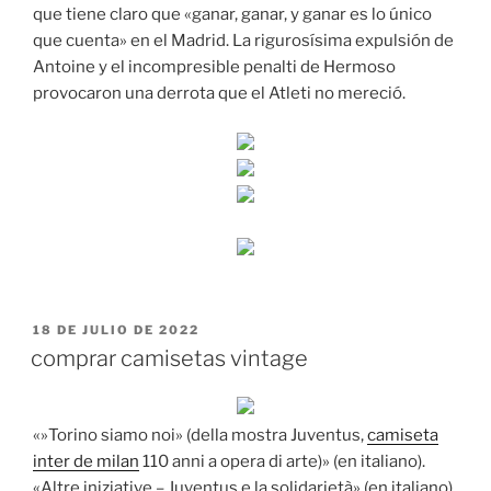
que tiene claro que «ganar, ganar, y ganar es lo único
que cuenta» en el Madrid. La rigurosísima expulsión de
Antoine y el incompresible penalti de Hermoso
provocaron una derrota que el Atleti no mereció.
PUBLICADO
18 DE JULIO DE 2022
EL
comprar camisetas vintage
«»Torino siamo noi» (della mostra Juventus,
camiseta
inter de milan
110 anni a opera di arte)» (en italiano).
«Altre iniziative – Juventus e la solidarietà» (en italiano).