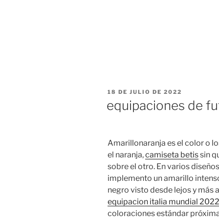
PUBLICADO
18 DE JULIO DE 2022
EL
equipaciones de fu
Amarillonaranja es el color o lo
el naranja,
camiseta betis
sin q
sobre el otro. En varios diseñ
implemento un amarillo intenso
negro visto desde lejos y más aú
equipacion italia mundial 202
coloraciones estándar próximas