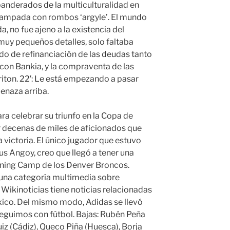
banderados de la multiculturalidad en
tampada con rombos ‘argyle’. El mundo
a, no fue ajeno a la existencia del
 muy pequeños detalles, solo faltaba
rdo de refinanciación de las deudas tanto
con Bankia, y la compraventa de las
iton. 22′: Le está empezando a pasar
menaza arriba.
para celebrar su triunfo en la Copa de
r decenas de miles de aficionados que
a victoria. El único jugador que estuvo
sus Angoy, creo que llegó a tener una
raining Camp de los Denver Broncos.
na categoría multimedia sobre
 Wikinoticias tiene noticias relacionadas
xico. Del mismo modo, Adidas se llevó
seguimos con fútbol. Bajas: Rubén Peña
uiz (Cádiz), Queco Piña (Huesca), Borja