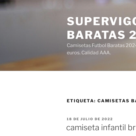
Saltar
al
SUPERVIGO
contenido
BARATAS 
Camisetas Futbol Baratas 2024 
euros. Calidad AAA.
ETIQUETA:
CAMISETAS B
PUBLICADO
18 DE JULIO DE 2022
EL
camiseta infantil br