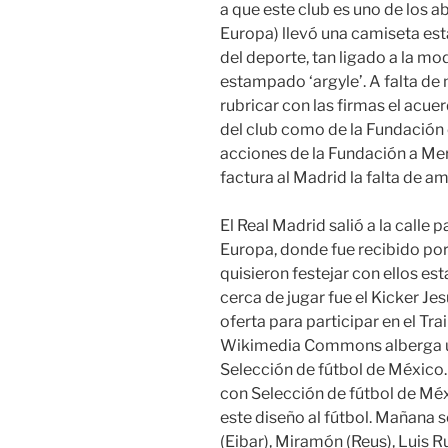
a que este club es uno de los a
Europa) llevó una camiseta es
del deporte, tan ligado a la mod
estampado ‘argyle’. A falta de
rubricar con las firmas el acue
del club como de la Fundación 
acciones de la Fundación a Mer
factura al Madrid la falta de a
El Real Madrid salió a la calle 
Europa, donde fue recibido po
quisieron festejar con ellos est
cerca de jugar fue el Kicker Je
oferta para participar en el T
Wikimedia Commons alberga u
Selección de fútbol de México.
con Selección de fútbol de Mé
este diseño al fútbol. Mañana 
(Eibar), Miramón (Reus), Luis R