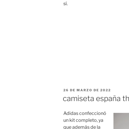
sí.
PUBLICADO
26 DE MARZO DE 2022
EL
camiseta españa th
Adidas confeccionó
un kit completo, ya
que además de la