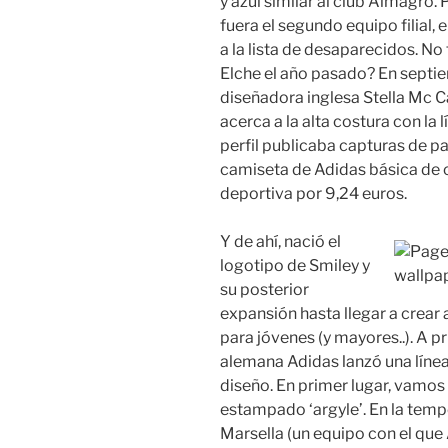
y azul similar al club Almagro.
fuera el segundo equipo filial, 
a la lista de desaparecidos. N
Elche el año pasado? En septie
diseñadora inglesa Stella Mc Ca
acerca a la alta costura con la 
perfil publicaba capturas de p
camiseta de Adidas básica de 
deportiva por 9,24 euros.
Y de ahí, nació el
logotipo de Smiley y
su posterior
expansión hasta llegar a crear
para jóvenes (y mayores..). A p
alemana Adidas lanzó una línea
diseño. En primer lugar, vamos 
estampado ‘argyle’. En la te
Marsella (un equipo con el que